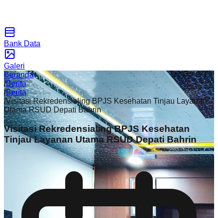
Bank Data
Galeri
Beranda
/
Berita
/
Berita
/
Visitasi Rekredensialing BPJS Kesehatan Tinjau Layanan
Utama RSUD Depati Bahrin
Visitasi Rekredensialing BPJS Kesehatan
Tinjau Layanan Utama RSUD Depati Bahrin