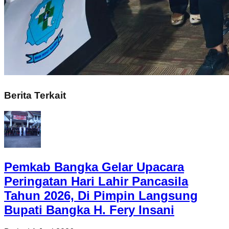
Berita Terkait
Pemkab Bangka Gelar Upacara
Peringatan Hari Lahir Pancasila
Tahun 2026, Di Pimpin Langsung
Bupati Bangka H. Fery Insani