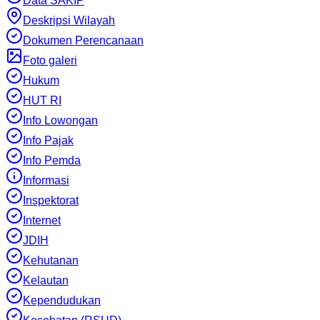
Data SAKIP
Deskripsi Wilayah
Dokumen Perencanaan
Foto galeri
Hukum
HUT RI
Info Lowongan
Info Pajak
Info Pemda
Informasi
Inspektorat
Internet
JDIH
Kehutanan
Kelautan
Kependudukan