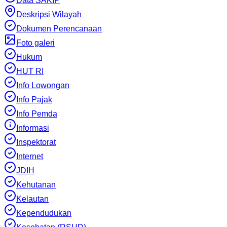
Data SAKIP
Deskripsi Wilayah
Dokumen Perencanaan
Foto galeri
Hukum
HUT RI
Info Lowongan
Info Pajak
Info Pemda
Informasi
Inspektorat
Internet
JDIH
Kehutanan
Kelautan
Kependudukan