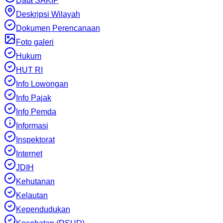
Data SAKIP
Deskripsi Wilayah
Dokumen Perencanaan
Foto galeri
Hukum
HUT RI
Info Lowongan
Info Pajak
Info Pemda
Informasi
Inspektorat
Internet
JDIH
Kehutanan
Kelautan
Kependudukan