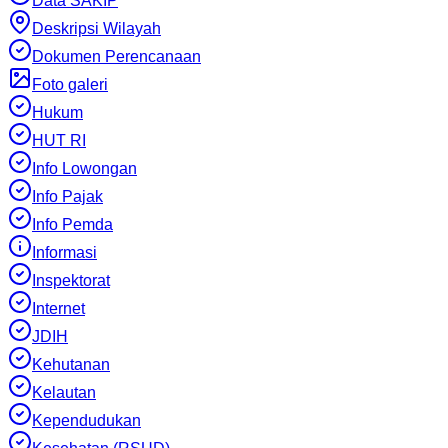
Data SAKIP
Deskripsi Wilayah
Dokumen Perencanaan
Foto galeri
Hukum
HUT RI
Info Lowongan
Info Pajak
Info Pemda
Informasi
Inspektorat
Internet
JDIH
Kehutanan
Kelautan
Kependudukan