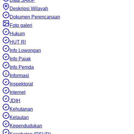
Data SAKIP
Deskripsi Wilayah
Dokumen Perencanaan
Foto galeri
Hukum
HUT RI
Info Lowongan
Info Pajak
Info Pemda
Informasi
Inspektorat
Internet
JDIH
Kehutanan
Kelautan
Kependudukan